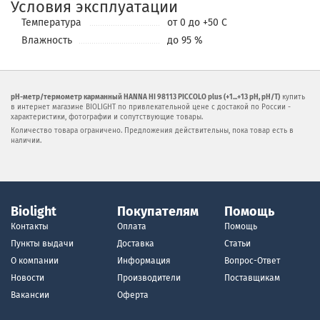
Условия эксплуатации
Температура
от 0 до +50 С
Влажность
до 95 %
рН-метр/термометр карманный HANNA HI 98113 PICCOLO plus (+1...+13 pH, pH/T)
купить
в интернет магазине BIOLIGHT по привлекательной цене с достакой по России -
характеристики, фотографии и сопутствующие товары.
Количество товара ограничено. Предложения действительны, пока товар есть в
наличии.
Biolight
Покупателям
Помощь
Контакты
Оплата
Помощь
Пункты выдачи
Доставка
Статьи
О компании
Информация
Вопрос-Ответ
Новости
Производители
Поставщикам
Вакансии
Оферта