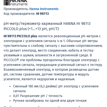
Производитель:
Hanna Instruments
Код производителя:
HI 98113
рН-метр/термометр карманный HANNA HI 98113
PICCOLO plus (+1...+13 pH, pH/T)
HI 98113 PICCOLO plus
является революционным рН-метром с
электродом с усилением сигнала 4-в-1. Обычные рН-метры
чувствительны к слабому сигналу с высоким сопротивлением,
что делает электрод, место соединения, кабель и тестер
уязвимым к шумам, влажности и загрязненной среде. В
PICCOLO® эти проблемы преодолены благодаря электроду с
усилением сигнала, передающем усиленный сигнал к тестеру.
Взаимозаменяемый электрод, в котором размещены датчик
рН, система сравнения, датчик температуры и модуль
усилителя, является недорогим и надежным.
Сменный 160 мм (6,3 дюйма) рН электрод с усилением
сигнала
0,01 Разрешение рН / точность
Ручная калибровка по одной или двум точкам