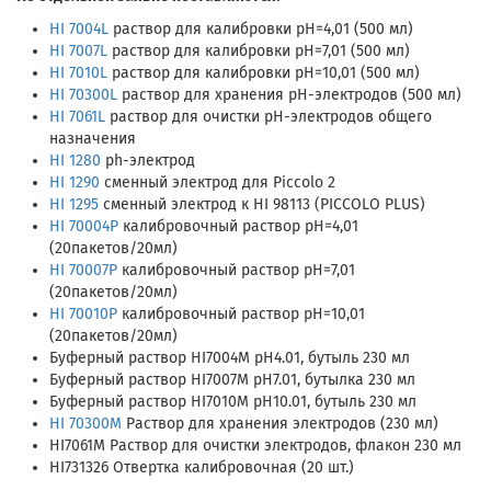
HI 7004L
раствор для калибровки рН=4,01 (500 мл)
HI 7007L
раствор для калибровки рН=7,01 (500 мл)
HI 7010L
раствор для калибровки рН=10,01 (500 мл)
HI 70300L
раствор для хранения рН-электродов (500 мл)
HI 7061L
раствор для очистки рН-электродов общего
назначения
HI 1280
ph-электрод
HI 1290
сменный электрод для Piccolo 2
HI 1295
сменный электрод к HI 98113 (PICCOLO PLUS)
HI 70004P
калибровочный раствор рН=4,01
(20пакетов/20мл)
HI 70007P
калибровочный раствор рН=7,01
(20пакетов/20мл)
HI 70010P
калибровочный раствор рН=10,01
(20пакетов/20мл)
Буферный раствор HI7004M pH4.01, бутыль 230 мл
Буферный раствор HI7007M pH7.01, бутылка 230 мл
Буферный раствор HI7010M pH10.01, бутыль 230 мл
HI 70300M
Раствор для хранения электродов (230 мл)
HI7061M Раствор для очистки электродов, флакон 230 мл
HI731326 Отвертка калибровочная (20 шт.)