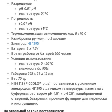
Разрешение
pH
0.01 pH
температура
0.1°C
Погрешность
±0.01 pH
температура
±1°C
Термокомпенсация
автоматическая, 0 : 70 C
Калибровка
ручная, по 2 точкам
Электрод
HI 1295
Батарея
3 x 1.5V
Время работы от батарей
100 часов
Условия использования
температура
0 : 50°C
влажность
до 95%
Габариты
265 x 29 x 15 мм
Вес
70 гр
HI98113 (PICCOLO® plus) поставляется с усиленным
электродом HI1295 с датчиком температуры, пакетами с
буферным раствором pH 4,01 и pH 7,01, калибровочной
отверткой, батареями, прочным футляром для переноски
и инструкциями.
По отдельной заявке поставляются: