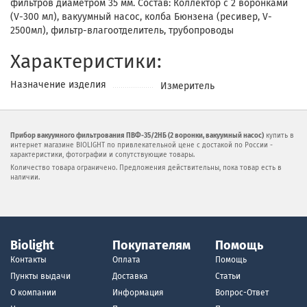
фильтров диаметром 35 мм. Состав: Коллектор с 2 воронками
(V-300 мл), вакуумный насос, колба Бюнзена (ресивер, V-
2500мл), фильтр-влагоотделитель, трубопроводы
Характеристики:
Назначение изделия
Измеритель
Прибор вакуумного фильтрования ПВФ-35/2НБ (2 воронки, вакуумный насос)
купить в
интернет магазине BIOLIGHT по привлекательной цене с достакой по России -
характеристики, фотографии и сопутствующие товары.
Количество товара ограничено. Предложения действительны, пока товар есть в
наличии.
Biolight
Покупателям
Помощь
Контакты
Оплата
Помощь
Пункты выдачи
Доставка
Статьи
О компании
Информация
Вопрос-Ответ