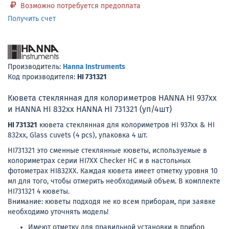
Возможно потребуется предоплата
Получить счет
Производитель:
Hanna Instruments
Код производителя:
HI 731321
Кювета стеклянная для колориметров HANNA HI 937xx
и HANNA HI 832xx HANNA HI 731321 (уп/4шт)
HI 731321
кювета стеклянная для колориметров HI 937xx & HI
832xx, Glass cuvets (4 pcs), упаковка 4 шт.
HI731321 это сменные стеклянные кюветы, используемые в
колориметрах серии HI7XX Checker HC и в настольных
фотометрах HI832XX. Каждая кювета имеет отметку уровня 10
мл для того, чтобы отмерить необходимый объем. В комплекте
HI731321 4 кюветы.
Внимание: кюветы подходя не ко всем приборам, при заявке
необходимо уточнять модель!
Имеют отметку для правильной установки в прибор