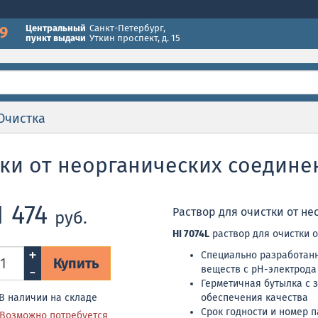
49
Центральный
Санкт-Петербург
,
пункт выдачи
Уткин проспект, д. 15
Очистка
тки от неорганических соедине
1 474
Раствор для очистки от не
руб.
HI 7074L
раствор для очистки о
+
Специально разработан
Купить
-
веществ с pH-электрода
Герметичная бутылка с 
В наличии на складе
обеспечения качества
Срок годности и номер п
Возможно потребуется