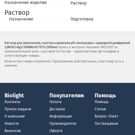
Назначение изделия
Раствор
Раствор
Назначение
Подготовка
Раствор для заполнения, очистки и хранения pH-электродов с одинарной диафрагмой
3,5M KCl+AgCl HANNA HI 7071L (500мл)
купить в интернет магазине BIOLIGHT по
привлекательной цене с достакой по России - характеристики, фотографии и
сопутствующие товары.
Количество товара ограничено. Предложения действительны, пока товар есть в
наличии.
Biolight
Покупателям
Помощь
Контакты
Оплата
Помощь
Пункты выдачи
Доставка
Статьи
О компании
Информация
Вопрос-Ответ
Новости
Производители
Поставщикам
Вакансии
Оферта