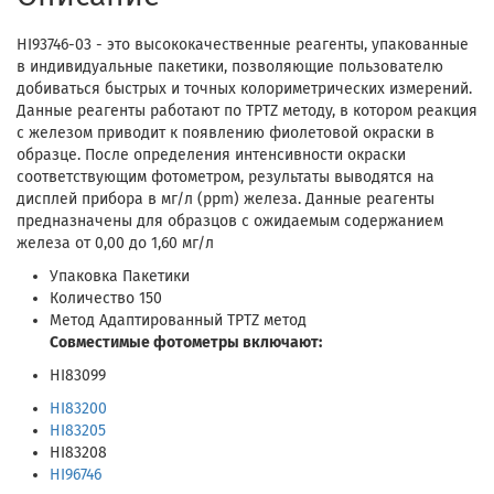
HI93746-03 - это высококачественные реагенты, упакованные
в индивидуальные пакетики, позволяющие пользователю
добиваться быстрых и точных колориметрических измерений.
Данные реагенты работают по TPTZ методу, в котором реакция
с железом приводит к появлению фиолетовой окраски в
образце. После определения интенсивности окраски
соответствующим фотометром, результаты выводятся на
дисплей прибора в мг/л (ppm) железа. Данные реагенты
предназначены для образцов с ожидаемым содержанием
железа от 0,00 до 1,60 мг/л
Упаковка Пакетики
Количество 150
Метод Адаптированный TPTZ метод
Совместимые фотометры включают:
HI83099
HI83200
HI83205
HI83208
HI96746