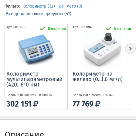
Фильтр:
Колориметр (32)
pH-метр (9)
Все дополняющие продукты (41)
Арт.
0010879
Арт.
0023084
В наличии
В наличии
Колориметр
Колориметр на
мультипараметровый
железо (0...1.6 мг/л)
(420...610 нм)
Hanna Instruments
HI 83300-02
Hanna Instruments
HI 97746
302 151
77 769
Описание