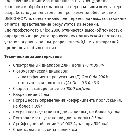
подключения принтера и внешнего ПК . Для удобства
хранения и обработки данных на персональном компьютере
разработано дополнительное программное обеспечение
UNICO-PC Win, обеспечивающее перенос данных, составление
отчетов, представление результатов измерений.
Спектрофотометр Unico 2800 отличается высокой точностью
определения процента пропускания/ оптической плотности,
установки длины волны, разрешением 0,1 нм и прекрасной
временной стабильностью.
Технические характеристики
Спектральный диапазон длин волн
190-1100 нм
Фотометрический диапазон:
коэффициент пропускания (Т)
От 0 до 200%
оптическая плотность (А)
От -0.3 до 3.0
Скорость сканирования
до 1000 нм/мин
Разрешение
0,1 нм
Погрешность определения коэффициента пропускания,
не более
1.0%Т
Погрешность установки длины волны , не более
0,8 нм
Повторяемость установки длины волны
0.5 нм
Дрейф нулевой линии * <0,002 А/час при 500 нм*
Спектральная ширина щели
4 нм