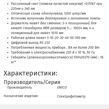
Рассеянный свет (помехи лучистой энергии)
<0.15%Т при
220нм и 340 нм
Оптическая схема
однолучевая; 1200 штр/мм
Источник излучения
дейтериевая и галогенная лампы
Держатель кювет
два сменных: 3-х позиционный для
кювет стандарта КФК размером 5-,- 100
24 мм; 4-х
позиционный для кювет 10
10 мм
Рабочая длина кювет
5-10-20-30-40-50-100 мм
Цифровой выход
RS-232
Потребляемая мощность прибора , ВА
не более 200 Вт
Требования к электроснабжению
220 В ± 10 %, 50 Гц
Габариты (длина
ширина
высота
масса)
550
420
270 (мм) ; 18
кг*
Характеристики:
Производитель/Серия
Производитель
UNICO
Назначение изделия
Спектрофотометр