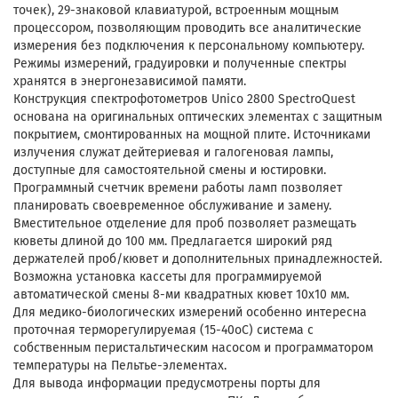
точек), 29-знаковой клавиатурой, встроенным мощным
процессором, позволяющим проводить все аналитические
измерения без подключения к персональному компьютеру.
Режимы измерений, градуировки и полученные спектры
хранятся в энергонезависимой памяти.
Конструкция спектрофотометров Unico 2800 SpectroQuest
основана на оригинальных оптических элементах с защитным
покрытием, смонтированных на мощной плите. Источниками
излучения служат дейтериевая и галогеновая лампы,
доступные для самостоятельной смены и юстировки.
Программный счетчик времени работы ламп позволяет
планировать своевременное обслуживание и замену.
Вместительное отделение для проб позволяет размещать
кюветы длиной до 100 мм. Предлагается широкий ряд
держателей проб/кювет и дополнительных принадлежностей.
Возможна установка кассеты для программируемой
автоматической смены 8-ми квадратных кювет 10х10 мм.
Для медико-биологических измерений особенно интересна
проточная терморегулируемая (15-40оС) система с
собственным перистальтическим насосом и программатором
температуры на Пельтье-элементах.
Для вывода информации предусмотрены порты для