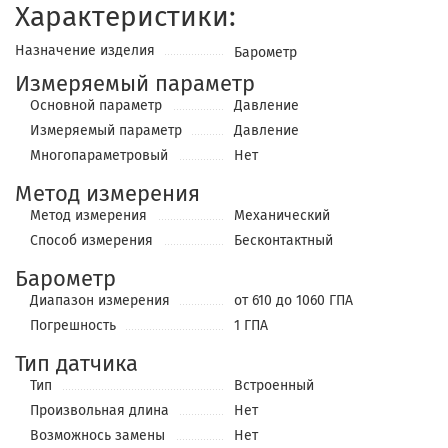
Характеристики:
Назначение изделия
Барометр
Измеряемый параметр
Основной параметр
Давление
Измеряемый параметр
Давление
Многопараметровый
Нет
Метод измерения
Метод измерения
Механический
Cпособ измерения
Бесконтактный
Барометр
Диапазон измерения
от 610 до 1060 ГПА
Погрешность
1 ГПА
Тип датчика
Тип
Встроенный
Произвольная длина
Нет
Возможнось замены
Нет