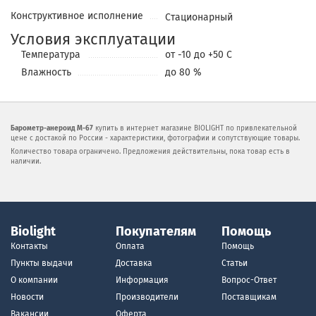
Конструктивное исполнение
Cтационарный
Условия эксплуатации
Температура
от -10 до +50 С
Влажность
до 80 %
Барометр-анероид М-67
купить в интернет магазине BIOLIGHT по привлекательной
цене с достакой по России - характеристики, фотографии и сопутствующие товары.
Количество товара ограничено. Предложения действительны, пока товар есть в
наличии.
Biolight
Покупателям
Помощь
Контакты
Оплата
Помощь
Пункты выдачи
Доставка
Статьи
О компании
Информация
Вопрос-Ответ
Новости
Производители
Поставщикам
Вакансии
Оферта