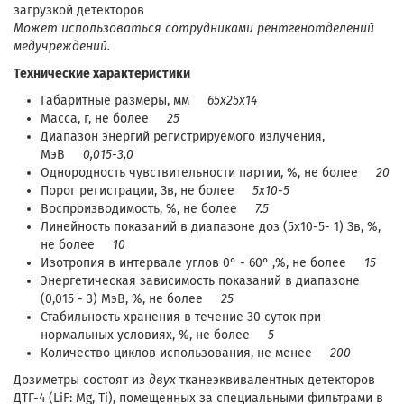
загрузкой детекторов
Может использоваться сотрудниками рентгенотделений
медучреждений.
Технические характеристики
Габаритные размеры, мм
65x25x14
Масса, г, не более
25
Диапазон энергий регистрируемого излучения,
МэВ
0,015-3,0
Однородность чувствительности партии, %, не более
20
Порог регистрации, Зв, не более
5x10-5
Воспроизводимость, %, не более
7.5
Линейность показаний в диапазоне доз (5х10-5- 1) Зв, %,
не более
10
Изотропия в интервале углов 0° - 60° ,%, не более
15
Энергетическая зависимость показаний в диапазоне
(0,015 - 3) МэВ, %, не более
25
Стабильность хранения в течение 30 суток при
нормальных условиях, %, не более
5
Количество циклов использования, не менее
200
Дозиметры состоят из
двух
тканеэквивалентных детекторов
ДТГ-4 (LiF: Mg, Ti), помещенных за специальными фильтрами в