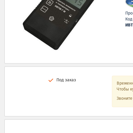
Про
Код
ИВТ
Под заказ
Временн
Чтобы ку
Звонит