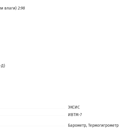
ии влаги)
2:98
-Д)
ЭКСИС
ИВТМ-7
Барометр, Термогигрометр