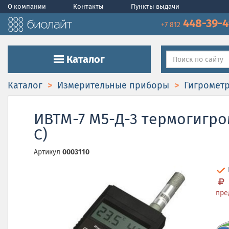
О компании
Контакты
Пункты выдачи
448-39-
+7 812
Каталог
Каталог
Измерительные приборы
Гигромет
ИВТМ-7 М5-Д-3 термогигром
С)
Артикул
0003110
пре