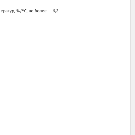
мператур, %/°С, не более
0,2