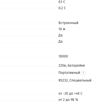
0.1 С
0.2 С
Встроенный
10 м
Да
Да
10000
220в, Батарейки
Портативный
RS232, Специальный
от -20 до +40 С
от 2 до 98 %