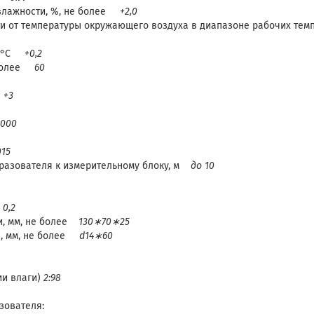
 влажности, %, не более
+2,0
и от температуры окружающего воздуха в диапазоне рабочих те
ы, °С
+0,2
е более
60
а
+3
0000
015
разователя к измерительному блоку, м
до 10
е
0,2
и, мм, не более
130∗70∗25
я, мм, не более
d14∗60
ии влаги)
2:98
зователя: