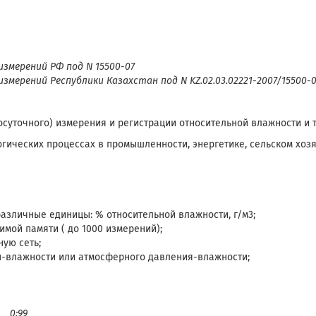
змерений РФ под N 15500-07
мерений Республики Казахстан под N KZ.02.03.02221-2007/15500-0
суточного) измерения и регистрации относительной влажности и т
гических процессах в промышленности, энергетике, сельском хозяй
азличные единицы: % относительной влажности, г/м3;
мой памяти ( до 1000 измерений);
ую сеть;
-влажности или атмосферного давления-влажности;
 %
0:99