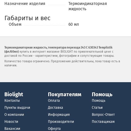
Назначение изделия
Термоиндикаторная
жидкость
Габариты и вес
Объем
60 мл
Термоиндикаторная жидкость, температура перехода 343 С 630343 Tempilstik
(фл/60мл)
купить в интернет магазине BIOLIGHT по привлекательной цене с
достакой по России - характеристики, фотографии и сопутствующие товары.
Количество товара ограничено. Предложения действительны, пока товар есть в
наличии.
Biolight
Покупателям
Помощь
Контакты
Оплата
Помощь
Пункты выдачи
Доставка
Статьи
О компании
Информация
Вопрос-Ответ
Новости
Производители
Поставщикам
Вакансии
Оферта