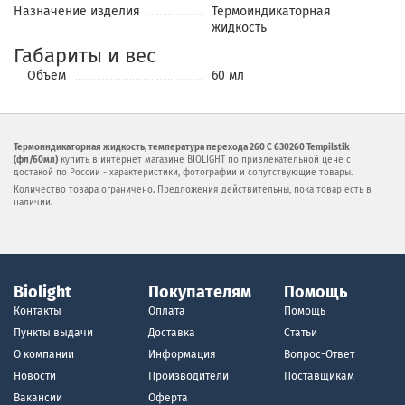
Назначение изделия
Термоиндикаторная
жидкость
Габариты и вес
Объем
60 мл
Термоиндикаторная жидкость, температура перехода 260 С 630260 Tempilstik
(фл/60мл)
купить в интернет магазине BIOLIGHT по привлекательной цене с
достакой по России - характеристики, фотографии и сопутствующие товары.
Количество товара ограничено. Предложения действительны, пока товар есть в
наличии.
Biolight
Покупателям
Помощь
Контакты
Оплата
Помощь
Пункты выдачи
Доставка
Статьи
О компании
Информация
Вопрос-Ответ
Новости
Производители
Поставщикам
Вакансии
Оферта