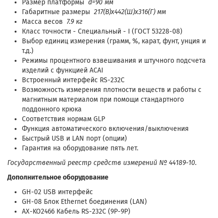
Размер платформы
d=90 мм
Габаритные размеры
217(В)x442(Ш)x316(Г) мм
Масса весов
7.9 кг
Класс точности - Специальный - I (ГОСТ 53228-08)
Выбор единиц измерения (грамм, %, карат, фунт, унция и
т.д.)
Режимы процентного взвешивания и штучного подсчета
изделий с функцией ACAI
Встроенный интерфейс RS-232С
Возможность измерения плотности веществ и работы с
магнитным материалом при помощи стандартного
поддонного крюка
Соответствия нормам GLP
Функция автоматического включения/выключения
Быстрый USB и LAN порт (опции)
Гарантия на оборудование пять лет.
Государственный реестр средств измерений № 44189-10.
Дополнительное оборудование
GH-02 USB интерфейс
GH-08 Блок Ethernet боединения (LAN)
AX-KO2466 Кабель RS-232C (9P-9P)