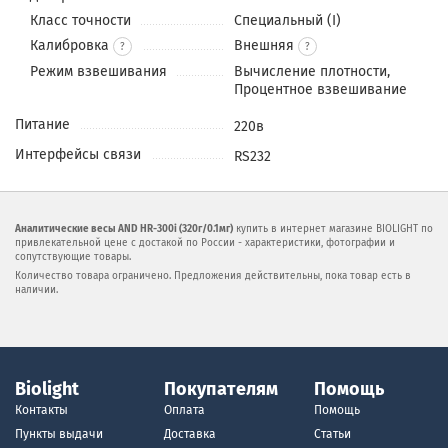
Класс точности
Специальный (I)
Калибровка
Внешняя
?
Режим взвешивания
Вычисление плотности,
Процентное взвешивание
Питание
220в
Интерфейсы связи
RS232
Аналитические весы AND HR-300i (320г/0.1мг)
купить в интернет магазине BIOLIGHT по
привлекательной цене с достакой по России - характеристики, фотографии и
сопутствующие товары.
Количество товара ограничено. Предложения действительны, пока товар есть в
наличии.
Biolight
Покупателям
Помощь
Контакты
Оплата
Помощь
Пункты выдачи
Доставка
Статьи