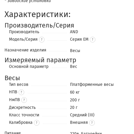
* заводские установки
Характеристики:
Производитель/Серия
Производитель
AND
Модель/Серия
Серия EM
?
Назначение изделия
Весы
Измеряемый параметр
Основной параметр
Вес
Весы
Тип весов
Платформенные весы
НПВ
60 кг
?
НмПВ
200 г
?
Дискретность
20 г
Класс точности
Cредний (III)
Калибровка
Внешняя
?
Питание
220в, Батарейки