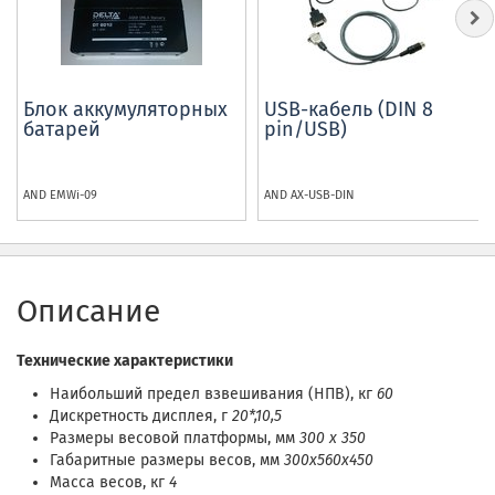
Блок аккумуляторных
USB-кабель (DIN 8
батарей
pin/USB)
AND
EMWi-09
AND
AX-USB-DIN
Описание
Технические характеристики
Наибольший предел взвешивания (НПВ), кг
60
Дискретность дисплея, г
20*,10,5
Размеры весовой платформы, мм
300 х 350
Габаритные размеры весов, мм
300х560х450
Масса весов, кг
4