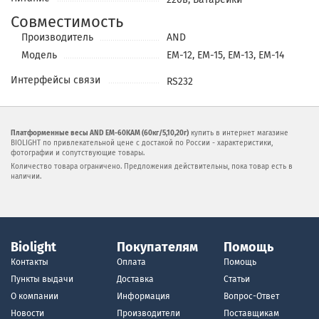
Совместимость
Производитель
AND
Модель
EM-12, EM-15, ЕМ-13, ЕМ-14
Интерфейсы связи
RS232
Платформенные весы AND EM-60KAM (60кг/5,10,20г)
купить в интернет магазине
BIOLIGHT по привлекательной цене с достакой по России - характеристики,
фотографии и сопутствующие товары.
Количество товара ограничено. Предложения действительны, пока товар есть в
наличии.
Biolight
Покупателям
Помощь
Контакты
Оплата
Помощь
Пункты выдачи
Доставка
Статьи
О компании
Информация
Вопрос-Ответ
Новости
Производители
Поставщикам