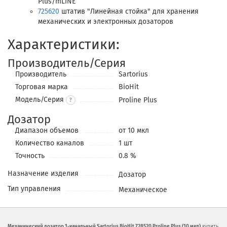
Plus/mLINE
725620
штатив "Линейная стойка" для хранения
механических и электронных дозаторов
Характеристики:
Производитель/Серия
Производитель
Sartorius
Торговая марка
BioHit
Модель/Серия
Proline Plus
?
Дозатор
Диапазон объемов
от 10 мкл
Количество каналов
1 шт
Точность
0.8 %
Назначение изделия
Дозатор
Тип управления
Механическое
Механический дозатор 1-канальный Sartorius BioHit 728520 Proline Plus (10 мкл)
купить