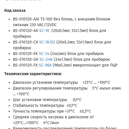
Код заказа
BS-010120-AAI
TS-100 без блока, с внешним блоком
питания 230 VAC/12VDC
BS-010120-AK
SC-18
(20х0.5мл; 12х1.5мл) блок для
пробирок
BS-010120-CK
SC-18/02
(20х0.2мл; 12х1.5мл) блок для
пробирок
BS-010120-EK
SC-24
(24х2мл) блок для пробирок
BS-010120-GK
SC-24N
(24х1.5мл) блок для пробирок
BS-010120-FK
SC-96A
(96х0.2мл) микропланшет для ПЦР
Технические характеристики:
Диапазон установки температуры
+25°C ... +100°C
Диапазон регулирования температуры
5°C выше комн.
... +100°C
Шаг установки температуры
0,1°C
Стабильность температуры
±0,1°C
Точность температуры при +37°C
±0,5°C
Средняя скорость нагрева в диапазоне от
+25°C...+100°C
4°C/мин
Равномерность распределения температуры по блоку