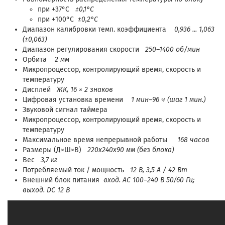
при +37°C
±0,1°C
при +100°C
±0,2°C
Диапазон калибровки темп. коэффициента
0,936 ... 1,063
(±0,063)
Диапазон регулирования скорости
250–1400 об/мин
Орбита
2 мм
Микропроцессор, контролирующий время, скорость и
температуру
Дисплей
ЖК, 16 × 2 знаков
Цифровая установка времени
1 мин–96 ч (шаг 1 мин.)
Звуковой сигнал таймера
Микропроцессор, контролирующий время, скорость и
температуру
Максимальное время непрерывной работы
168 часов
Размеры (Д×Ш×В)
220x240x90 мм (без блока)
Вес
3,7 кг
Потребляемый ток / мощность
12 В, 3,5 A / 42 Вт
Внешний блок питания
вход. AC 100–240 В 50/60 Гц;
выход. DC 12 В