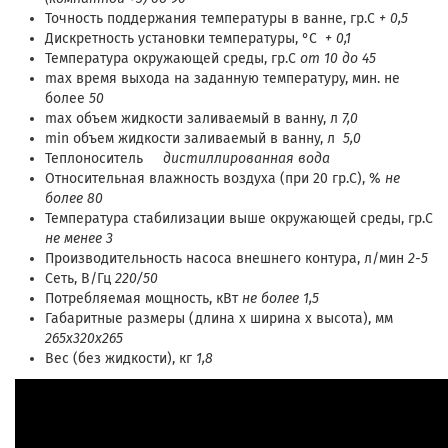
Точность поддержания температуры в ванне, гр.С
+ 0,5
Дискретность установки температуры, °С
+ 0,1
Температура окружающей среды, гр.С
от 10 до 45
max время выхода на заданную температуру, мин. не
более
50
max объем жидкости заливаемый в ванну, л
7,0
min объем жидкости заливаемый в ванну, л
5,0
Теплоноситель
дистиллированная вода
Относительная влажность воздуха (при 20 гр.С), %
не
более 80
Температура стабилизации выше окружающей среды, гр.С
не менее 3
Производительность насоса внешнего контура, л/мин
2-5
Сеть, В/Гц
220/50
Потребляемая мощность, кВт
не более 1,5
Габаритные размеры (длина х ширина х высота), мм
265х320х265
Вес (без жидкости), кг
1,8