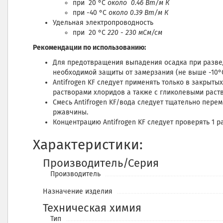
при 20 °C
около 0.46 Вт/м К
при -40 °C
около 0.39 Вт/м К
Удельная электропроводность
при 20 °C
220 - 230 мСм/см
Рекомендации по использованию:
Для предотвращения выпадения осадка при развед
необходимой защиты от замерзания (не выше -10°C
Antifrogen KF следует применять только в закрыты
растворами хлоридов а также с гликолевыми раство
Смесь Antifrogen KF/вода следует тщательно пере
ржавчины.
Концентрацию Antifrogen KF следует проверять 1 р
Характеристики:
Производитель/Серия
Производитель
Назначение изделия
Техническая химия
Тип