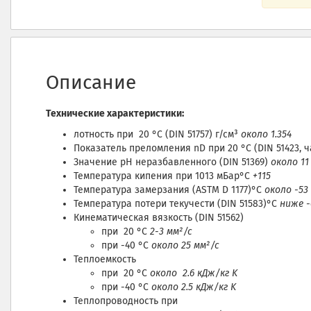
Описание
Технические характеристики:
лотность при 20 °C (DIN 51757) г/см³
около 1.354
Показатель преломления nD при 20 °C (DIN 51423, ч
Значение pH неразбавленного (DIN 51369)
около 11
Температура кипения при 1013 мБар°C
+115
Температура замерзания (ASTM D 1177)°C
около -53
Температура потери текучести (DIN 51583)°C
ниже -
Кинематическая вязкость (DIN 51562)
при 20 °C
2-3 мм²/с
при -40 °C
около 25 мм²/с
Теплоемкость
при 20 °C
около 2.6 кДж/кг K
при -40 °C
около 2.5 кДж/кг K
Теплопроводность при