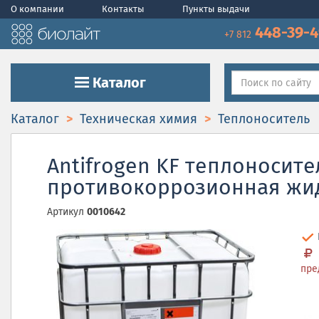
О компании
Контакты
Пункты выдачи
448-39-
+7 812
Каталог
Каталог
Техническая химия
Теплоноситель
Antifrogen KF теплоноси
противокоррозионная жи
Артикул
0010642
пре