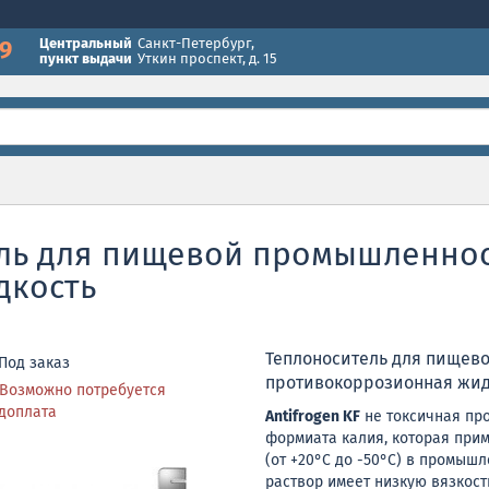
49
Центральный
Санкт-Петербург
,
пункт выдачи
Уткин проспект, д. 15
тель для пищевой промышленно
дкость
Теплоноситель для пищев
Под заказ
противокоррозионная жидк
Возможно потребуется
доплата
Antifrogen KF
не токсичная про
формиата калия, которая при
(от +20°C до -50°C) в промыш
раствор имеет низкую вязкост