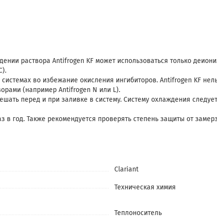
ении раствора Antifrogen KF может использоваться только деион
).
х системах во избежание окисления ингибиторов. Antifrogen KF не
рами (например Antifrogen N или L).
мешать перед и при заливке в систему. Систему охлаждения следу
аз в год. Также рекомендуется проверять степень защиты от замерз
Clariant
Техническая химия
Теплоноситель