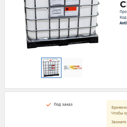
Про
Код
Ant
Под заказ
Временн
Чтобы к
Звонит