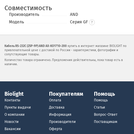
Совместимость
Производитель
AND
Модель
Cерия GF
Кабель RS-232C (25P-9P) AND AX-KO1710-200
купить в интернет магазине BIOLIGHT по
привлекательной цене с достакой по России - характеристики, фотографии и
сопутствующие товары.
Количество товара ограничено. Предложения действительны, пока товар есть в
наличии.
Biolight
Покупателям
Помощь
Контакты
Оплата
Помощь
Пункты выдачи
Доставка
Статьи
О компании
Информация
Вопрос-Ответ
Новости
Производители
Поставщикам
Вакансии
Оферта