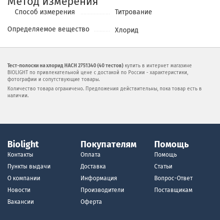
Метод измерения
Cпособ измерения
Титрование
Определяемое вещество
Хлорид
Тест-полоски на хлорид HACH 2751340 (40 тестов)
купить в интернет магазине
BIOLIGHT по привлекательной цене с достакой по России - характеристики,
фотографии и сопутствующие товары.
Количество товара ограничено. Предложения действительны, пока товар есть в
наличии.
Biolight
Покупателям
Помощь
Контакты
Оплата
Помощь
Пункты выдачи
Доставка
Статьи
О компании
Информация
Вопрос-Ответ
Новости
Производители
Поставщикам
Вакансии
Оферта