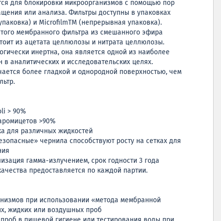
тся для блокировки микроорганизмов с помощью пор
ащения или анализа. Фильтры доступны в упаковках
упаковка) и MicrofilmTM (непрерывная упаковка).
атого мембранного фильтра из смешанного эфира
тоит из ацетата целлюлозы и нитрата целлюлозы.
гически инертна, она является одной из наиболее
 в аналитических и исследовательских целях.
ается более гладкой и однородной поверхностью, чем
ьтр.
li > 90%
харомицетов >90%
ка для различных жидкостей
зопасные» чернила способствуют росту на сетках для
ния
изация гамма-излучением, срок годности 3 года
ачества предоставляется по каждой партии.
анизмов при использовании «метода мембранной
х, жидких или воздушных проб
х проб в пищевой гигиене или тестирования воды при