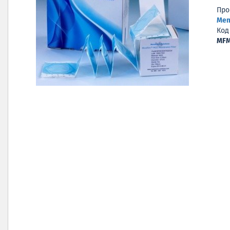
Про
Mem
Код
MFM