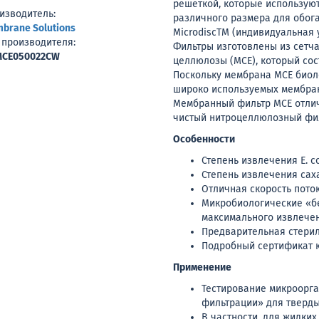
решеткой, которые использую
изводитель:
различного размера для обог
brane Solutions
MicrodiscTM (индивидуальная 
 производителя:
Фильтры изготовлены из сетч
CE050022CW
целлюлозы (MCE), который сос
Поскольку мембрана MCE биоло
широко используемых мембран
Мембранный фильтр MCE отлич
чистый нитроцеллюлозный фил
Особенности
Степень извлечения E. co
Степень извлечения са
Отличная скорость пото
Микробиологические «бе
максимального извлече
Предварительная стерил
Подробный сертификат к
Применение
Тестирование микроорг
фильтрации» для тверды
В частности, для жидки