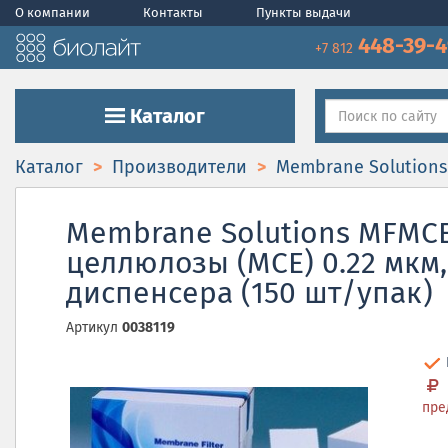
О компании
Контакты
Пункты выдачи
448-39-
+7 812
Каталог
Каталог
Производители
Membrane Solutions
Membrane Solutions MFMC
целлюлозы (MCE) 0.22 мкм,
диспенсера (150 шт/упак)
Артикул
0038119
пре