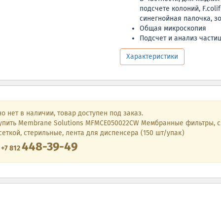
подсчете колоний, F.coli
синегнойная палочка, зо
Общая микроскопия
Подсчет и анализ части
Характеристики
о нет в наличии, товар доступен под заказ.
упить Membrane Solutions MFMCE050022CW Мембранные фильтры, cм
сеткой, стерильные, лента для диспенсера (150 шт/упак)
448-39-49
е
+7 812