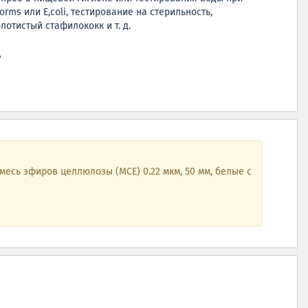
forms или E,coli, тестирование на стерильность,
лотистый стафилококк и т. д.
ц
есь эфиров целлюлозы (MCE) 0.22 мкм, 50 мм, белые с