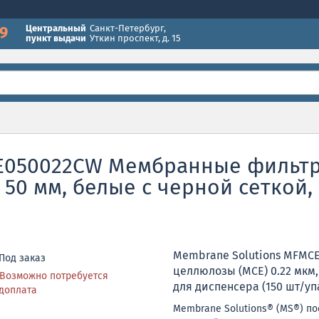
49
Центральный
Санкт-Петербург
,
пункт выдачи
Уткин проспект, д. 15
E050022CW Мембранные фильтр
 50 мм, белые с черной сеткой,
Membrane Solutions MFMC
Под заказ
целлюлозы (MCE) 0.22 мкм,
Возможно потребуется
для диспенсера (150 шт/уп
доплата
Membrane Solutions® (MS®) п