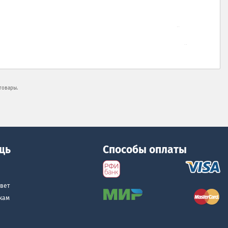
товары.
щь
Способы оплаты
вет
кам