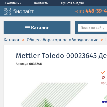
О компании
Контакты
Пункты выдачи
448-39-
+7 812
Каталог
Каталог
Общелабораторное оборудование
Mettler Toledo 00023645 
Артикул
0038746
пре