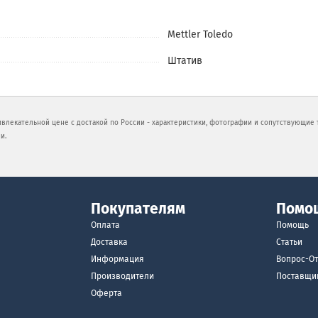
Mettler Toledo
Штатив
ивлекательной цене с достакой по России - характеристики, фотографии и сопутствующие 
и.
Покупателям
Помо
Оплата
Помощь
Доставка
Статьи
Информация
Вопрос-От
Производители
Поставщи
Оферта