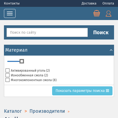
Контакты
Доставка
Оплата
Toggle navigation
Поиск
Материал
Активированный уголь (
2
)
Ионообменная смола (
2
)
Многокомпонентная смола (
8
)
Toggle search parametrs
Показать
параметры поиска
Каталог
Производители