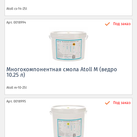
Atoll
cs-14-25l
Арт.
0018994
Под заказ
Многокомпонентная смола Atoll M (ведро
10.25 л)
Atoll
m-10-25l
Арт.
0018995
Под заказ