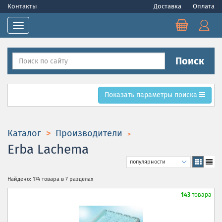
Контакты
Доставка
Оплата
Toggle navigation
Поиск
Toggle search parametrs
Показать
параметры поиска
Каталог
Производители
Erba Lachema
Найдено: 174 товара в 7 разделах
143
товара