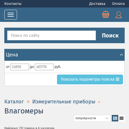
Контакты
Доставка
Оплата
Toggle navigation
Поиск
Цена
от
до
руб.
Toggle search parametrs
Показать
параметры поиска
Каталог
Измерительные приборы
Влагомеры
Найдено: 232 товара в 6 разделах