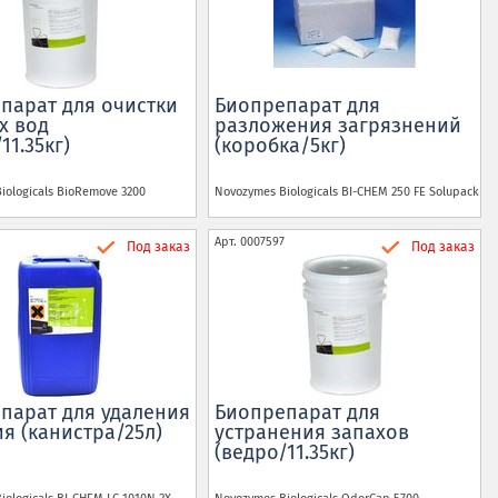
парат для очистки
Биопрепарат для
х вод
разложения загрязнений
11.35кг)
(коробка/5кг)
iologicals
BioRemove 3200
Novozymes Biologicals
BI-CHEM 250 FE Solupack
Арт.
0007597
Под заказ
Под заказ
парат для удаления
Биопрепарат для
я (канистра/25л)
устранения запахов
(ведро/11.35кг)