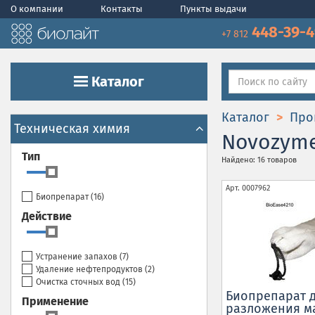
О компании
Контакты
Пункты выдачи
448-39-
+7 812
Каталог
Каталог
Про
Техническая химия
Novozyme
Тип
Найдено: 16 товаров
Арт.
0007962
Биопрепарат (
16
)
Действие
Устранение запахов (
7
)
Удаление нефтепродуктов (
2
)
Очистка сточных вод (
15
)
Биопрепарат 
Применение
разложения м