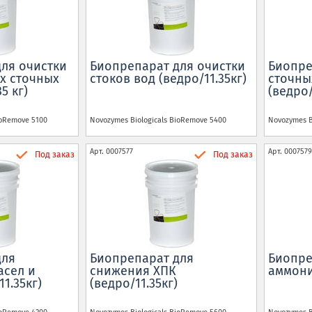
ля очистки
Биопрепарат для очистки
Биопре
х сточных
стоков вод (ведро/11.35кг)
сточны
5 кг)
(ведро/
oRemove 5100
Novozymes Biologicals
BioRemove 5400
Novozymes B
Арт.
0007577
Арт.
0007579
Под заказ
Под заказ
для
Биопрепарат для
Биопре
асел и
снижения ХПК
аммони
1.35кг)
(ведро/11.35кг)