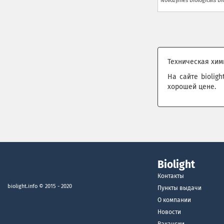
Novozymes Biologicals
Bi
Техническая хим
На сайте biolig
хорошей цене.
Biolight
Контакты
biolight.info
© 2015 - 2020
Пункты выдачи
О компании
Новости