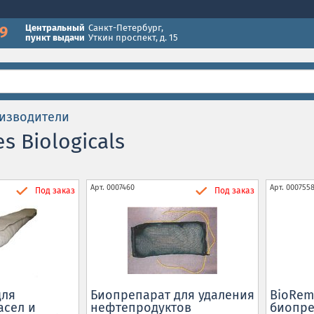
49
Центральный
Санкт-Петербург
,
пункт выдачи
Уткин проспект, д. 15
изводители
s Biologicals
Арт.
0007460
Арт.
000755
Под заказ
Под заказ
для
Биопрепарат для удаления
BioRem
асел и
нефтепродуктов
биопре