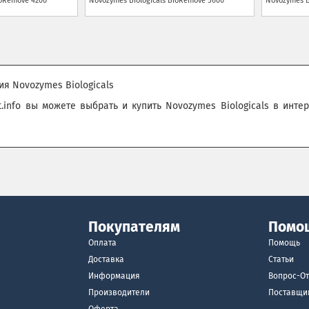
oRemove 4200
Novozymes Biologicals
BioRemove 5600
Novozymes B
ия Novozymes Biologicals
ht.info вы можете выбрать и купить Novozymes Biologicals в инт
Покупателям
Помо
Оплата
Помощь
Доставка
Статьи
Информация
Вопрос-От
Производители
Поставщи