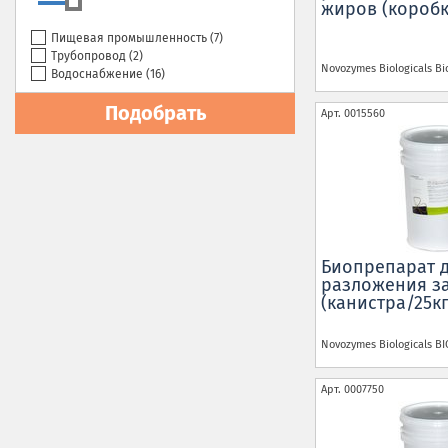
жиров (короб
Пищевая промышленность (
7
)
Трубопровод (
2
)
Novozymes Biologicals
Bi
Водоснабжение (
16
)
Подобрать
Арт.
0015560
Биопрепарат 
разложения з
(канистра/25кг
Novozymes Biologicals
BI
Арт.
0007750