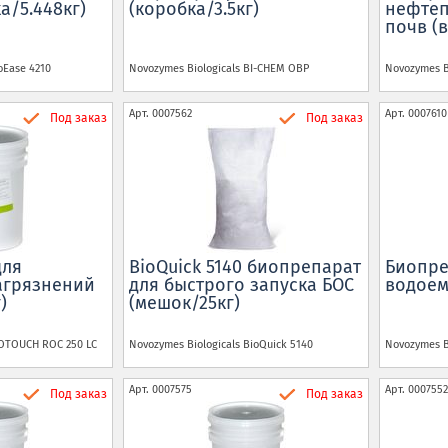
ка/
5.448кг)
(коробка/3.5кг)
нефтеп
почв (в
oEase 4210
Novozymes Biologicals
BI-CHEM OBP
Novozymes B
Арт.
0007562
Арт.
0007610
Под заказ
Под заказ
для
BioQuick 5140 биопрепарат
Биопре
агрязнений
для быстрого запуска БОС
водоемо
)
(мешок/25кг)
OTOUCH ROC 250 LC
Novozymes Biologicals
BioQuick 5140
Novozymes B
Арт.
0007575
Арт.
0007552
Под заказ
Под заказ