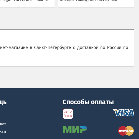
iologicals
BI-CHEM LC 1010N 2Х
Novozymes Biologicals
OdorCap 5700
ернет-магазине в Санкт-Петербурге с доставкой по России по
щь
Способы оплаты
вет
кам