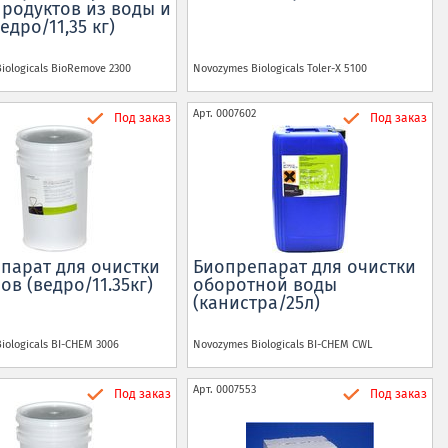
родуктов из воды и
едро/11,35 кг)
iologicals
BioRemove 2300
Novozymes Biologicals
Toler-X 5100
Арт.
0007602
Под заказ
Под заказ
парат для очистки
Биопрепарат для очистки
в (ведро/11.35кг)
оборотной воды
(канистра/25л)
iologicals
BI-CHEM 3006
Novozymes Biologicals
BI-CHEM СWL
Арт.
0007553
Под заказ
Под заказ