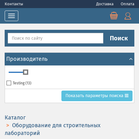
Контакты
Доставка
Оплата
Toggle navigation
Поиск
Производитель
Testing (
13
)
Toggle search parametrs
Показать
параметры поиска
Каталог
Оборудование для строительных
лабораторий