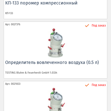
КП-133 поромер компрессионный
КП-133
Арт.
0027376
Под заказ
Определитель вовлеченного воздуха (0.5 л)
TESTING Bluhm & Feuerherdt GmbH
1.0334
Арт.
0021833
Под заказ