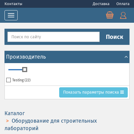
Контакты
Доставка
Оплата
Toggle navigation
Поиск
Производитель
Testing (
22
)
Toggle search parametrs
Показать
параметры поиска
Каталог
Оборудование для строительных
лабораторий