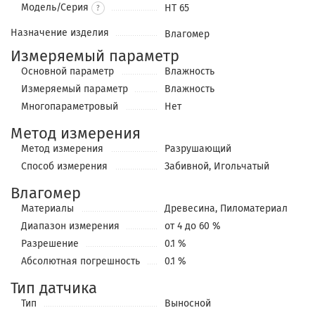
Модель/Серия
HT 65
?
Назначение изделия
Влагомер
Измеряемый параметр
Основной параметр
Влажность
Измеряемый параметр
Влажность
Многопараметровый
Нет
Метод измерения
Метод измерения
Разрушающий
Cпособ измерения
Забивной, Игольчатый
Влагомер
Материалы
Древесина, Пиломатериал
Диапазон измерения
от 4 до 60 %
Разрешение
0.1 %
Абсолютная погрешность
0.1 %
Тип датчика
Тип
Выносной