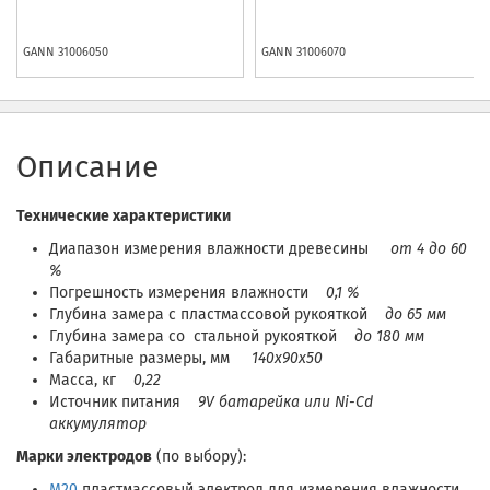
GANN
31006050
GANN
31006070
Описание
Технические характеристики
Диапазон измерения влажности древесины
от 4 до 60
%
Погрешность измерения влажности
0,1 %
Глубина замера с пластмассовой рукояткой
до 65 мм
Глубина замера со стальной рукояткой
до 180 мм
Габаритные размеры, мм
140x90х50
Масса, кг
0,22
Источник питания
9V батарейка или Ni-Сd
аккумулятор
Марки электродов
(по выбору):
M20
пластмассовый электрод для измерения влажности