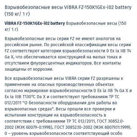
Взрывобезопасные весы ViBRA FZ-150K1GEx-i02 battery
(150 кг/ 1 г)
ViBRA FZ-150K1GEx-i02 battery
Взрывобезопасные весы (150
кг/ 1 г)
Взрывобезопасные весы серии FZ не имеют аналогов на
российском рынке. По российской классификации весы серии
FZ соответствуют категории взрывобезопасности 0 Ex ia IIB T4
Ga X, что обеспечивается конструкцией на малых токах и
отсутствием флуоресцентных индикаторов. Все контакты
защищены от коррозии.
Все взрывобезопасные весы ViBRA серии FZ разрешены к
применению на опасных производственных объектах
согласно маркировке взрывобезопасности 0 Ex ia IIB T4 Ga X и
Ex ia IIIB T130℃ Da X и соответствуют требованиям ТР ТС
012/2011 "О безопасности оборудования для работы во
взрывоопасных средах". Весы прошли все проверки и
испытания конструкции на взрывобезопасность в
соответствии с требованиями ТР ТС 012/2011, ГОСТ 30852.0-
2002 (МЭК 60079-0:1998), ГОСТ 30852.10-2002 (МЭК 60079.11:1999).
0 – уровень взрывобезопасности соответствующий особо