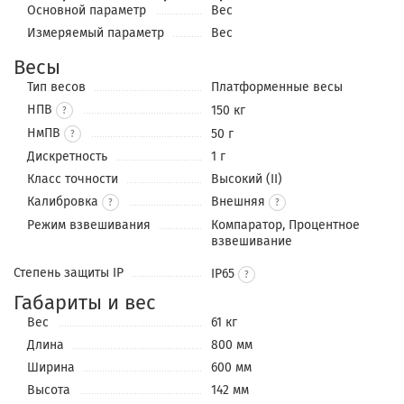
Основной параметр
Вес
Измеряемый параметр
Вес
Весы
Тип весов
Платформенные весы
НПВ
150 кг
?
НмПВ
50 г
?
Дискретность
1 г
Класс точности
Высокий (II)
Калибровка
Внешняя
?
Режим взвешивания
Компаратор, Процентное
взвешивание
Степень защиты IP
IP65
Габариты и вес
Вес
61 кг
Длина
800 мм
Ширина
600 мм
Высота
142 мм