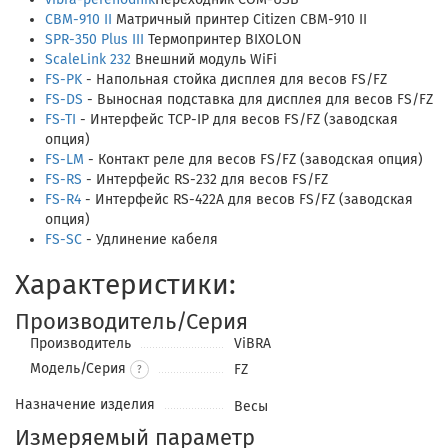
CBM-910 II
Матричный принтер Citizen CBM-910 II
SPR-350 Plus III
Термопринтер BIXOLON
ScaleLink 232
Внешний модуль WiFi
FS-PK
- Напольная стойка дисплея для весов FS/FZ
FS-DS
- Выносная подставка для дисплея для весов FS/FZ
FS-TI
- Интерфейс TCP-IP для весов FS/FZ (заводская
опция)
FS-LM
- Контакт реле для весов FS/FZ (заводская опция)
FS-RS
- Интерфейс RS-232 для весов FS/FZ
FS-R4
- Интерфейс RS-422A для весов FS/FZ (заводская
опция)
FS-SC
- Удлинение кабеля
Характеристики:
Производитель/Серия
Производитель
ViBRA
Модель/Серия
FZ
?
Назначение изделия
Весы
Измеряемый параметр