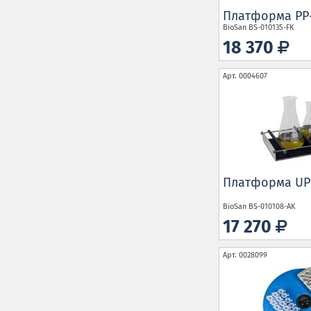
Платформа PP
BioSan
BS-010135-FK
18 370
Арт.
0004607
Платформа UP
BioSan
BS-010108-AK
17 270
Арт.
0028099