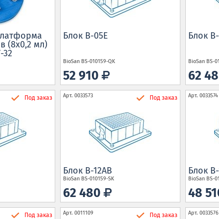
платформа
Блок B-05E
Блок B
в (8х0,2 мл)
-32
BioSan
BS-010159-QK
BioSan
BS-0
52 910
62 4
Арт.
0033573
Арт.
0033574
Под заказ
Под заказ
Блок B-12AB
Блок B-
BioSan
BS-010159-SK
BioSan
BS-0
62 480
48 5
Арт.
0011109
Арт.
0033576
Под заказ
Под заказ