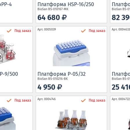
oPP-4
Платформа HSP-16/250
Платфо
BioSan
BS-010167-MK
BioSan
BS-0
64 680
82 3
Арт.
0005039
Арт.
0004633
Под заказ
Под заказ
P-9/500
Платформа P-05/32
Платфо
BioSan
BS-010216-BK
BioSan
BS-0
4 950
25 4
Арт.
0004746
Арт.
0004722
Под заказ
Под заказ