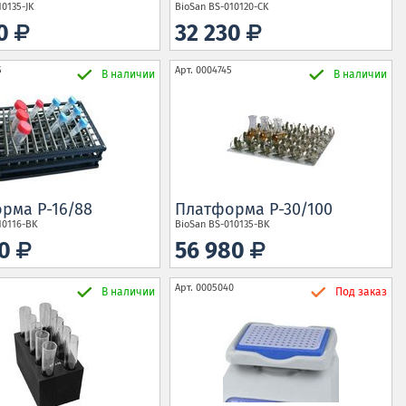
10135-JK
BioSan
BS-010120-CK
10
32 230
5
Арт.
0004745
В наличии
В наличии
рма P-16/88
Платформа P-30/100
10116-BK
BioSan
BS-010135-BK
00
56 980
Арт.
0005040
В наличии
Под заказ