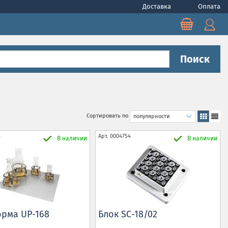
Доставка
Оплата
Поиск
Сортировать по
4
Арт.
0004754
В наличии
В наличии
рма UP-168
Блок SC-18/02