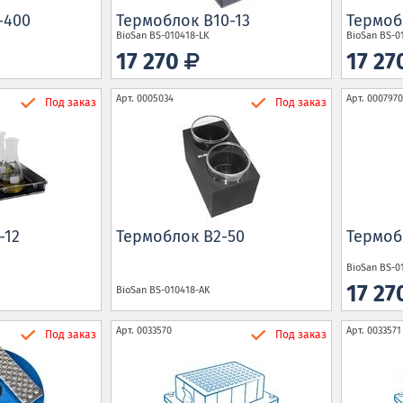
-400
Термоблок B10-13
Термоб
BioSan
BS-010418-LK
BioSan
BS-0
17 270
17 2
Арт.
0005034
Арт.
0007970
Под заказ
Под заказ
-12
Термоблок B2-50
Термоб
BioSan
BS-0
17 2
BioSan
BS-010418-AK
Арт.
0033570
Арт.
0033571
Под заказ
Под заказ