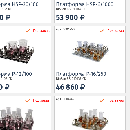
рма HSP-30/100
Платформа HSP-6/1000
10167-KK
BioSan
BS-010167-LK
90
53 900
Арт.
0004750
Под заказ
Под заказ
рма P-12/100
Платформа P-16/250
10108-EK
BioSan
BS-010135-CK
10
46 860
Арт.
0004749
Под заказ
Под заказ