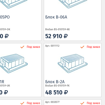
-05PO
Блок B-06A
10159-OK
BioSan
BS-010159-KK
80
52 910
Арт.
0011112
Под заказ
Под заказ
1R
Блок B-2A
10159-UK
BioSan
BS-010159-FK
10
48 510
Арт.
0033577
Под заказ
Под заказ