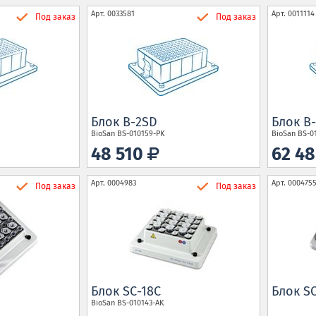
Арт.
0033581
Арт.
0011114
Под заказ
Под заказ
Блок B-2SD
Блок B
BioSan
BS-010159-PK
BioSan
BS-0
48 510
62 4
Арт.
0004983
Арт.
000475
Под заказ
Под заказ
Блок SC-18C
Блок S
BioSan
BS-010143-AK