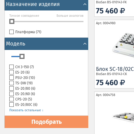
BioSan
BS-010143-FK
Назначение изделия
75 460
Точное совпадение
Больше аналогов
Арт.
0004980
Платформа (
71
)
Модель
CH 3-150 (
7
)
Блок SC-18/02C
ES-20 (
6
)
BioSan
BS-010143-CK
PSU-20i (
10
)
75 460
TS-DW (
19
)
ЕS-20/80 (
6
)
ЕS-20/60 (
6
)
Арт.
0004758
CPS-20 (
5
)
ЕS-20/80C (
6
)
Показать остальные ↓
Подобрать