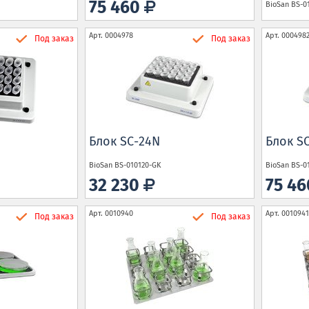
75 460
BioSan
BS-0
Арт.
0004978
Арт.
000498
Под заказ
Под заказ
Блок SC-24N
Блок S
BioSan
BS-010120-GK
BioSan
BS-0
32 230
75 4
Арт.
0010940
Арт.
0010941
Под заказ
Под заказ