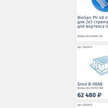
BioSan PV-48 
для 2х3 стрипо
для вортекса V
BioSan
BS-010207-GK
Арт.
0033572
Блок B-08AB
BioSan
BS-010159-MK
62 480
Арт.
0033575