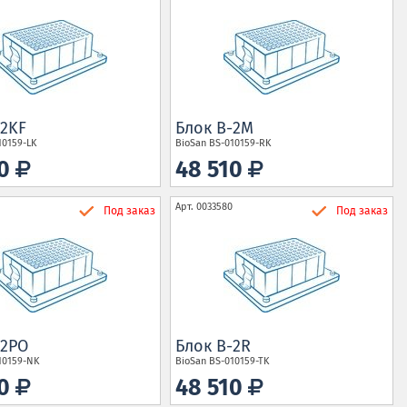
-2KF
Блок B-2M
10159-LK
BioSan
BS-010159-RK
10
48 510
Арт.
0033580
Под заказ
Под заказ
-2PO
Блок B-2R
10159-NK
BioSan
BS-010159-TK
10
48 510