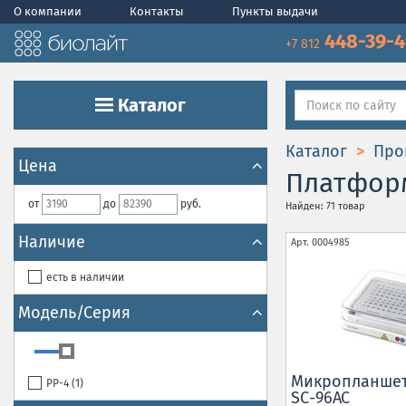
О компании
Контакты
Пункты выдачи
448-39-
+7 812
Каталог
Каталог
Про
Цена
Платфор
от
до
руб.
Найден: 71 товар
Наличие
Арт.
0004985
есть в наличии
Модель/Серия
Микропланшет
PP-4 (
1
)
SC-96AC