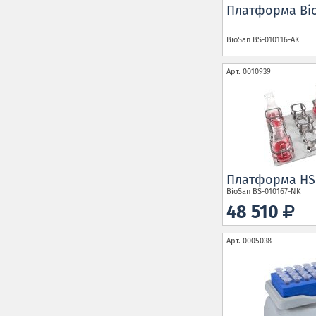
Платформа Bi
BioSan
BS-010116-AK
Арт.
0010939
Платформа HS
BioSan
BS-010167-NK
48 510
Арт.
0005038