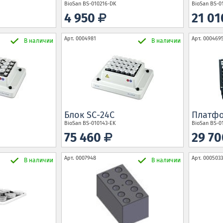
BioSan
BS-010216-DK
BioSan
BS-0
4 950
21 0
Арт.
0004981
Арт.
000469
В наличии
В наличии
Блок SC-24C
Платфо
BioSan
BS-010143-EK
BioSan
BS-0
75 460
29 7
Арт.
0007948
Арт.
0005033
В наличии
В наличии