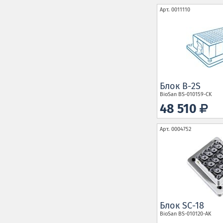
Арт.
0011110
Блок B-2S
BioSan
BS-010159-CK
48 510
Арт.
0004752
Блок SC-18
BioSan
BS-010120-AK