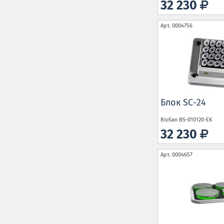
32 230
Арт.
0004756
Блок SC-24
BioSan
BS-010120-EK
32 230
Арт.
0004657