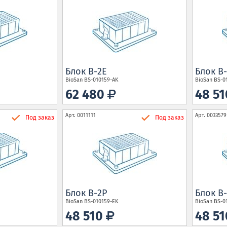
Блок B-2E
Блок B
BioSan
BS-010159-AK
BioSan
BS-0
62 480
48 5
Арт.
0011111
Арт.
0033579
Под заказ
Под заказ
Блок B-2P
Блок B
BioSan
BS-010159-EK
BioSan
BS-0
48 510
48 5