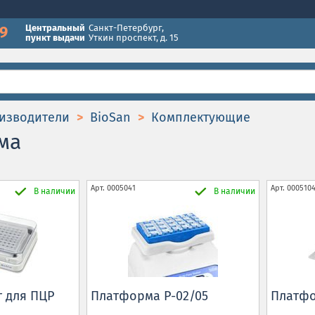
49
Центральный
Санкт-Петербург
,
пункт выдачи
Уткин проспект, д. 15
изводители
BioSan
Комплектующие
ма
Арт.
0005041
Арт.
000510
В наличии
В наличии
 для ПЦР
Платформа P-02/05
Платфо