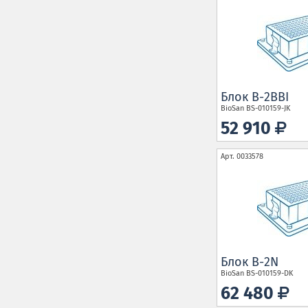
Блок B-2BBI
BioSan
BS-010159-JK
52 910
Арт.
0033578
Блок B-2N
BioSan
BS-010159-DK
62 480