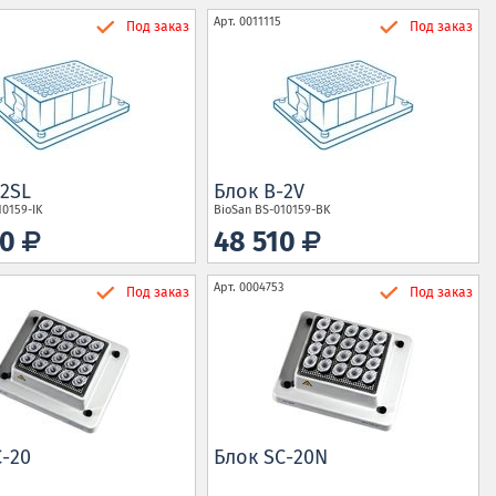
Арт.
0011115
Под заказ
Под заказ
-2SL
Блок B-2V
10159-IK
BioSan
BS-010159-BK
80
48 510
5
Арт.
0004753
Под заказ
Под заказ
C-20
Блок SC-20N