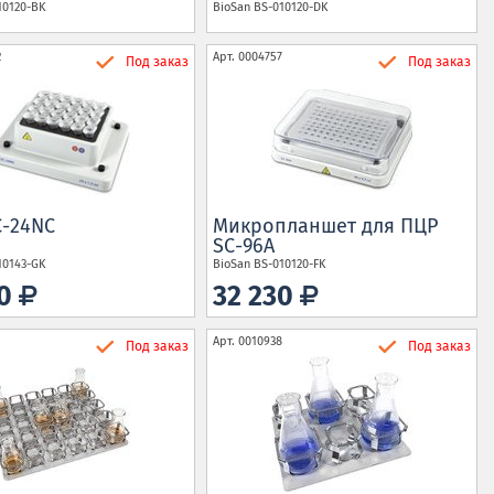
10120-BK
BioSan
BS-010120-DK
2
Арт.
0004757
Под заказ
Под заказ
C-24NC
Микропланшет для ПЦР
SC-96A
10143-GK
BioSan
BS-010120-FK
60
32 230
Арт.
0010938
Под заказ
Под заказ