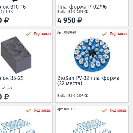
лок B10-16
Платформа P-02/96
10418-BK
BioSan
BS-010216-CK
70
4 950
Арт.
0029630
Под заказ
Под заказ
лок B5-29
BioSan PV-32 платформа
(32 места)
10418-KK
70
BioSan
BS-010207-CK
Арт.
0011113
Под заказ
Под заказ