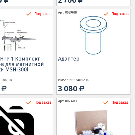
70
2 700
Арт.
0029618
Под заказ
Под заказ
 HTP-1 Комплект
Адаптер
в для магнитной
и MSH-300i
10309-FK
BioSan
BS-050102-IK
0
3 080
Арт.
0023283
Под заказ
Под заказ