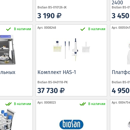
2400
BioSan
BS-010126-JK
BioSan
BS-0
3 190
3 45
Арт.
0008248
Арт.
000504
В наличии
В наличии
ильных
Комплект HAS-1
Платфо
BioSan
BS-040118-PK
BioSan
BS-0
37 730
4 95
Арт.
0008023
Арт.
000475
В наличии
В наличии