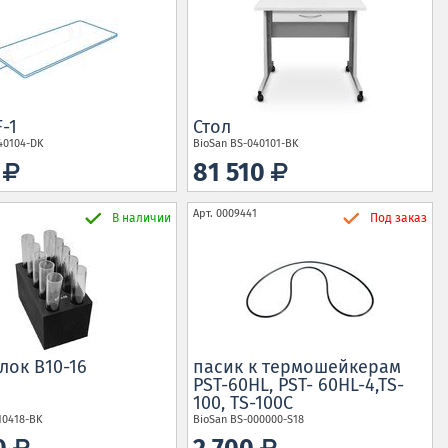
-1
Стол
40104-DK
BioSan
BS-040101-BK
0
81 510
Арт.
0009441
В наличии
Под заказ
лок B10-16
пасик к термошейкерам
PST-60HL, PST- 60HL-4,TS-
100, TS-100C
10418-BK
BioSan
BS-000000-S18