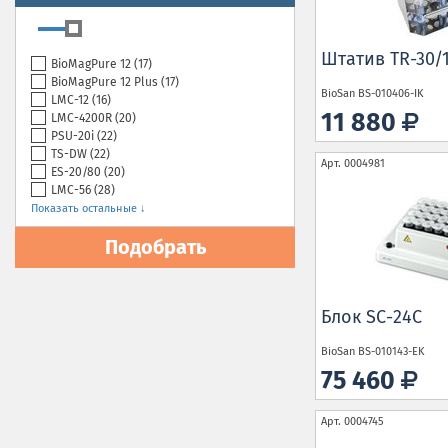
Штатив TR-30/
BioMagPure 12 (
17
)
BioMagPure 12 Plus (
17
)
BioSan
BS-010406-IK
LMC-12 (
16
)
11 880
LMC-4200R (
20
)
PSU-20i (
22
)
TS-DW (
22
)
Арт.
0004981
ЕS-20/80 (
20
)
LMC-56 (
28
)
Показать остальные ↓
Подобрать
Блок SC-24C
BioSan
BS-010143-EK
75 460
Арт.
0004745