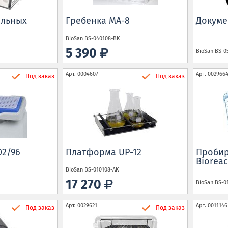
ильных
Гребенка MA-8
Докуме
BioSan
BS-040108-BK
5 390
BioSan
BS-0
Арт.
0004607
Арт.
002966
Под заказ
Под заказ
02/96
Платформа UP-12
Пробир
Bioreac
BioSan
BS-010108-AK
17 270
BioSan
BS-0
Арт.
0029621
Арт.
0011146
Под заказ
Под заказ