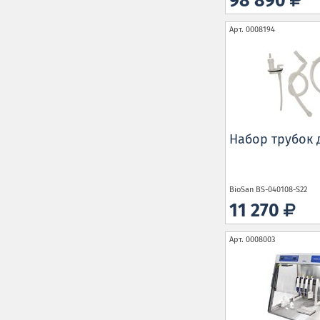
98 890
Арт.
0008194
Набор трубок д
BioSan
BS-040108-S22
11 270
Арт.
0008003