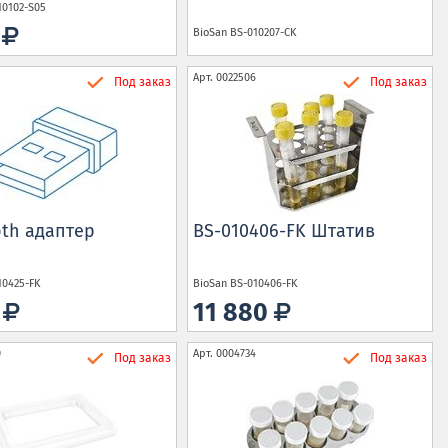
10102-S05
5
BioSan
BS-010207-CK
Арт.
0022506
Под заказ
Под заказ
oth адаптер
BS-010406-FK Штатив
10425-FK
BioSan
BS-010406-FK
0
11 880
0
Арт.
0004734
Под заказ
Под заказ