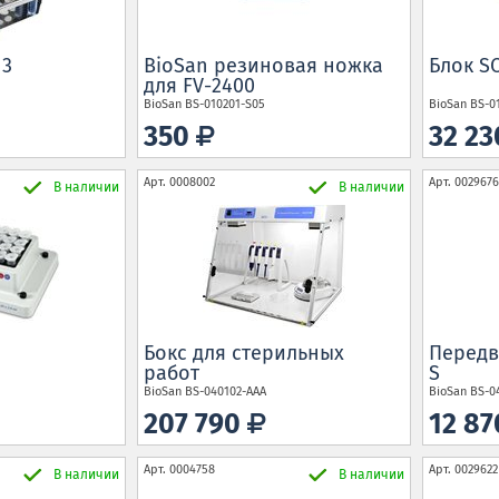
13
BioSan резиновая ножка
Блок SC
для FV-2400
BioSan
BS-010201-S05
BioSan
BS-0
350
32 2
Арт.
0008002
Арт.
0029676
В наличии
В наличии
Бокс для стерильных
Передв
работ
S
BioSan
BS-040102-AAA
BioSan
BS-0
207 790
12 8
Арт.
0004758
Арт.
0029622
В наличии
В наличии