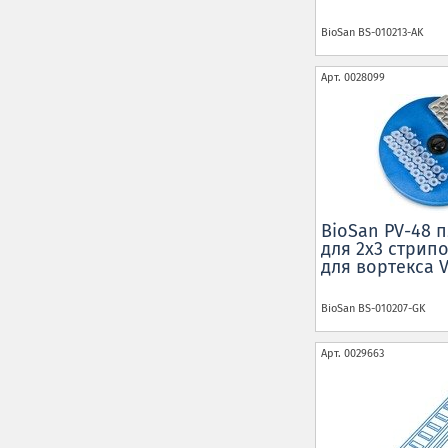
BioSan
BS-010213-AK
Арт.
0028099
BioSan PV-48 
для 2х3 стрипо
для вортекса V
BioSan
BS-010207-GK
Арт.
0029663