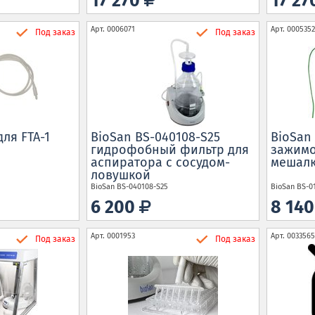
17 270
17 2
Арт.
0006071
Арт.
0005352
Под заказ
Под заказ
ля FTA-1
BioSan BS-040108-S25
BioSan
гидрофобный фильтр для
зажимо
аспиратора с сосудом-
мешалк
ловушкой
BioSan
BS-040108-S25
BioSan
BS-0
6 200
8 14
Арт.
0001953
Арт.
0033565
Под заказ
Под заказ