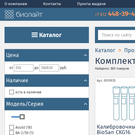
О компании
Контакты
Пункты выдачи
448-39-
+7 812
Каталог
Каталог
Про
Цена
Комплек
от
до
руб.
Найдено: 360 товаров
Наличие
Арт.
0010935
есть в наличии
Модель/Серия
Калибровочны
Assist (
18
)
BioSan CKG16
BA-2/50 (
1
)