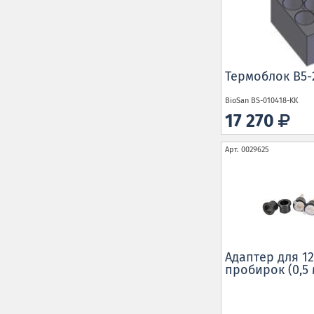
Термоблок B5-
BioSan
BS-010418-KK
17 270
Арт.
0029625
Aдаптер для 1
пробирок (0,5 