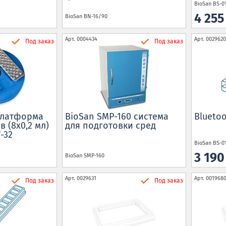
BioSan
BS-0
4 25
BioSan
BN-16/90
Арт.
0004434
Арт.
0029620
Под заказ
Под заказ
платформа
BioSan SMP-160 cистема
Blueto
в (8х0,2 мл)
для подготовки сред
-32
BioSan
BS-0
3 19
BioSan
SMP-160
Арт.
0029631
Арт.
001968
Под заказ
Под заказ