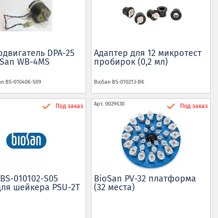
одвигатель DPA-25
Aдаптер для 12 микротест
oSan WB-4MS
пробирок (0,2 мл)
an BS-010406-S09
BioSan
BS-010213-BK
Арт.
0029630
Под заказ
Под заказ
 BS-010102-S05
BioSan PV-32 платформа
для шейкера PSU-2T
(32 места)