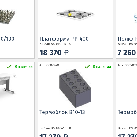
0/100
Платформа PP-400
Полка F
BioSan
BS-010135-FK
BioSan
BS-0
18 370
7 26
Арт.
0007948
Арт.
0005033
В наличии
В наличии
Термоблок B10-13
Термоб
BioSan
BS-010418-LK
BioSan
BS-0