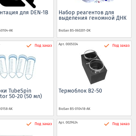
нтация для DEN-1B
Набор реагентов для
выделения геномной ДНК
50104-AK
BioSan
BS-060201-DK
4
Арт.
0005034
Под заказ
Под заказ
ки TubeSpin
Термоблок B2-50
tor 50-20 (50 мл)
10158-AK
BioSan
BS-010418-AK
Арт.
0029624
Под заказ
Под заказ