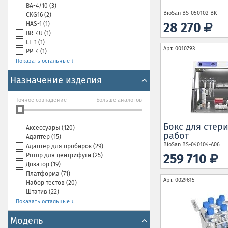
BA-4/10 (
3
)
BioSan
BS-050102-BK
CKG16 (
2
)
HAS-1 (
1
)
28 270
BR-4U (
1
)
LF-1 (
1
)
Арт.
0010793
PP-4 (
1
)
Показать остальные ↓
Назначение изделия
Точное совпадение
Больше аналогов
Бокс для стер
Аксессуары (
120
)
работ
Адаптер (
15
)
BioSan
BS-040104-A06
Адаптер для пробирок (
29
)
Ротор для центрифуги (
25
)
259 710
Дозатор (
19
)
Платформа (
71
)
Арт.
0029615
Набор тестов (
20
)
Штатив (
22
)
Показать остальные ↓
Модель