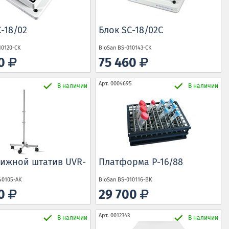
-18/02
Блок SC-18/02C
10120-CK
BioSan
BS-010143-CK
30
75 460
Арт.
0004695
В наличии
В наличии
ижной штатив UVR-
Платформа P-16/88
40105-AK
BioSan
BS-010116-BK
70
29 700
Арт.
0012343
В наличии
В наличии