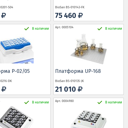
10201-S04
BioSan
BS-010143-FK
0
75 460
1
Арт.
0005104
В наличии
В наличии
рма P-02/05
Платформа UP-168
10216-DK
BioSan
BS-010135-JK
0
21 010
4
Арт.
0004980
В наличии
В наличии