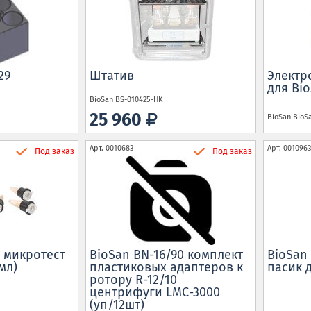
29
Штатив
Электр
для Bi
BioSan
BS-010425-HK
25 960
BioSan
BioS
Арт.
0010683
Арт.
0010963
Под заказ
Под заказ
2 микротест
BioSan BN-16/90 комплект
BioSan
мл)
пластиковых адаптеров к
пасик 
ротору R-12/10
центрифуги LMC-3000
(уп/12шт)