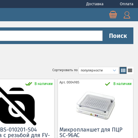
Доставка
Оплата
Поиск
Сортировать по
Арт.
0004985
В наличии
В наличии
 BS-010201-S04
Микропланшет для ПЦР
 с резьбой для FV-
SC-96AC