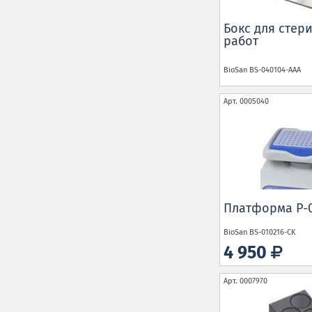
Бокс для стер
работ
BioSan
BS-040104-AAA
Арт.
0005040
Платформа P-
BioSan
BS-010216-CK
4 950
Арт.
0007970