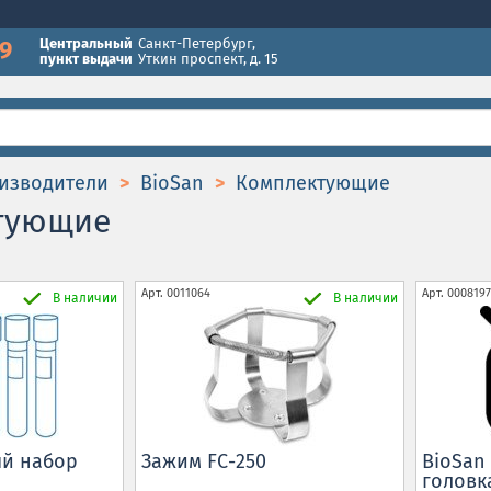
49
Центральный
Санкт-Петербург
,
пункт выдачи
Уткин проспект, д. 15
изводители
BioSan
Комплектующие
тующие
Арт.
0011064
Арт.
0008197
В наличии
В наличии
й набор
Зажим FC-250
BioSan
головка