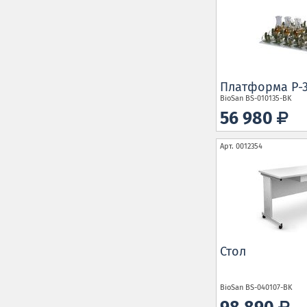
Платформа P-3
BioSan
BS-010135-BK
56 980
Арт.
0012354
Стол
BioSan
BS-040107-BK