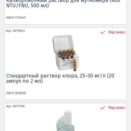
Калибровочный раствор для мутномера (400
NTU/FNU, 500 мл)
HACH
7121649
Арт.
0019843
Под заказ
Стандартный раствор хлора, 25–30 мг/л (20
ампул по 2 мл)
HACH
2630020
Арт.
0011598
Под заказ