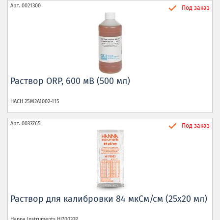
Арт.
0021300
Под заказ
Раствор ORP, 600 мВ (500 мл)
HACH
25M2A1002-115
Арт.
0033765
Под заказ
Раствор для калибровки 84 мкСм/см (25х20 мл)
Hanna Instruments
HI70033Р