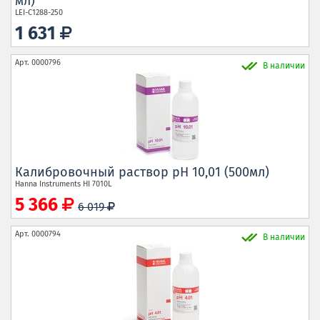
мл)
LEI-C1288-250
1 631
Арт.
0000796
В наличии
Калибровочный раствор рН 10,01 (500мл)
Hanna Instruments
HI 7010L
5 366
6 019
Арт.
0000794
В наличии