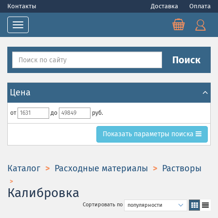
Контакты
Доставка
Оплата
Toggle navigation
Поиск
Цена
от
до
руб.
Toggle search parametrs
Показать
параметры поиска
Каталог
Расходные материалы
Растворы
Калибровка
Сортировать по