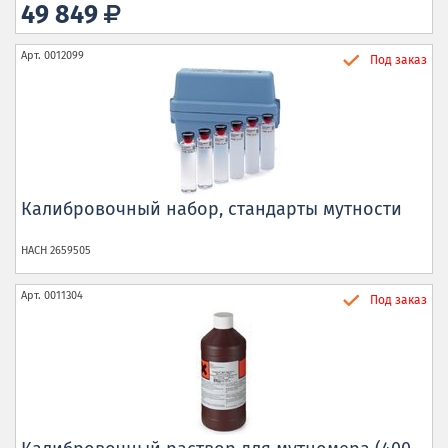
49 849
Арт.
0012099
Под заказ
Калибровочный набор, стандарты мутности
HACH
2659505
Арт.
0011304
Под заказ