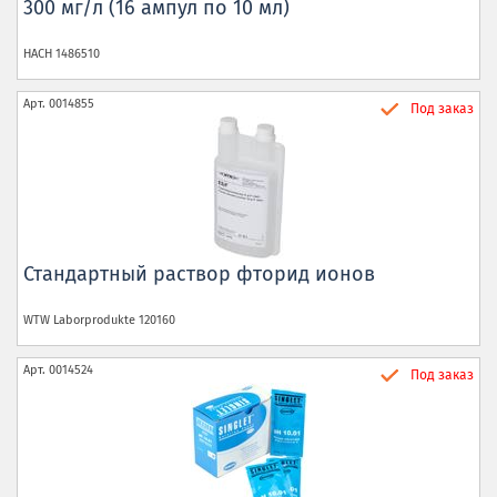
300 мг/л (16 ампул по 10 мл)
HACH
1486510
Арт.
0014855
Под заказ
Стандартный раствор фторид ионов
WTW Laborprodukte
120160
Арт.
0014524
Под заказ