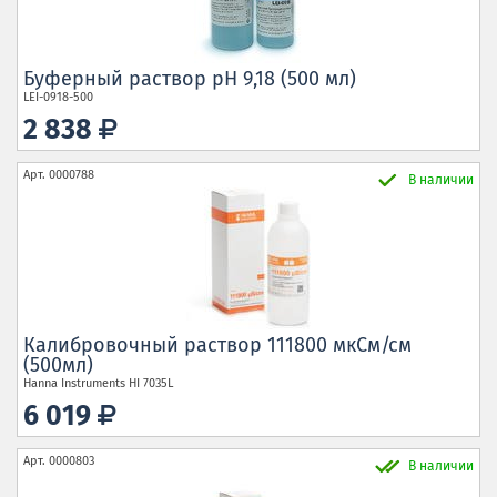
Буферный раствор pH 9,18 (500 мл)
LEI-0918-500
2 838
Арт.
0000788
В наличии
Калибровочный раствор 111800 мкСм/см
(500мл)
Hanna Instruments
HI 7035L
6 019
Арт.
0000803
В наличии