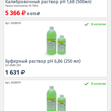
Калибровочный раствор рН 1,68 (500мл)
Hanna Instruments
HI 7001L
5 366
6 019
Арт.
0038078
В наличии
Буферный раствор pH 6,86 (250 мл)
LEI-0686-250
1 631
Арт.
0038079
В наличии