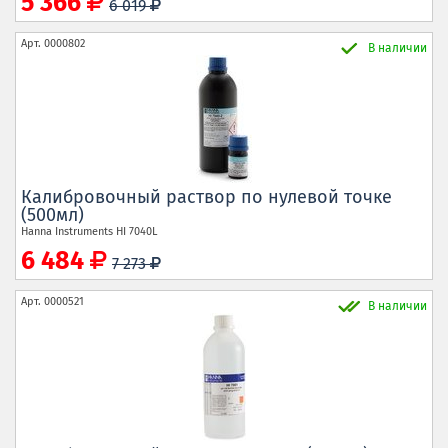
5 366
6 019
Арт.
0000802
В наличии
Калибровочный раствор по нулевой точке
(500мл)
Hanna Instruments
HI 7040L
6 484
7 273
Арт.
0000521
В наличии