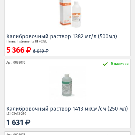
Калибровочный раствор 1382 мг/л (500мл)
Hanna Instruments
HI 7032L
5 366
6 019
Арт.
0038076
В наличии
Калибровочный раствор 1413 мкСм/см (250 мл)
LEI-C1413-250
1 631
Арт.
0038075