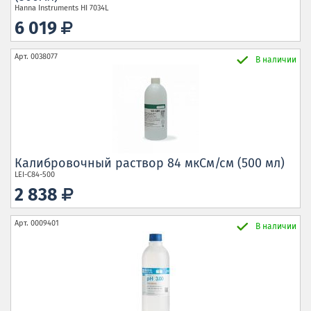
Hanna Instruments
HI 7034L
6 019
Арт.
0038077
В наличии
Калибровочный раствор 84 мкСм/см (500 мл)
LEI-C84-500
2 838
Арт.
0009401
В наличии